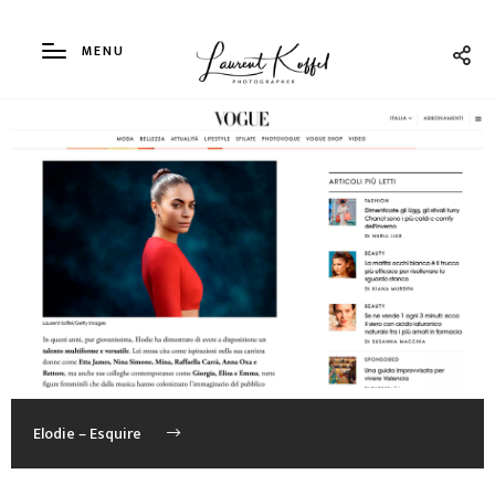
MENU
Elodie – Esquire