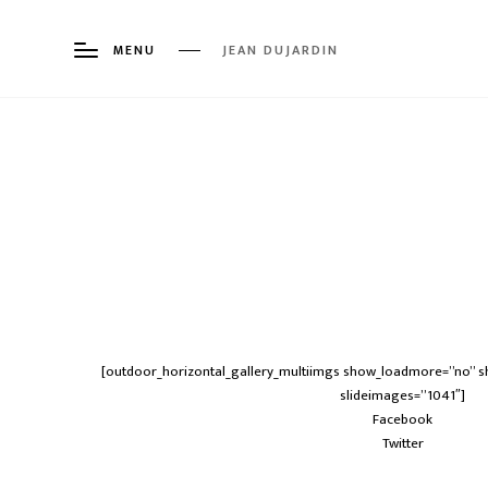
MENU
JEAN DUJARDIN
[outdoor_horizontal_gallery_multiimgs show_loadmore=”no” s
slideimages=”1041″]
Facebook
Twitter