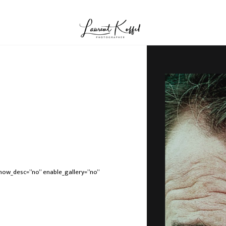
how_desc=”no” enable_gallery=”no”